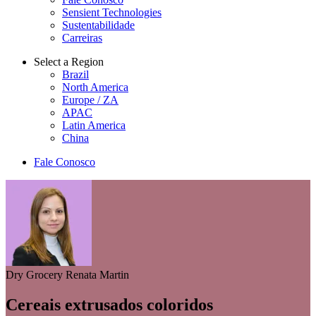
Sensient Technologies
Sustentabilidade
Carreiras
Select a Region
Brazil
North America
Europe / ZA
APAC
Latin America
China
Fale Conosco
Dry Grocery
Renata Martin
Cereais extrusados coloridos