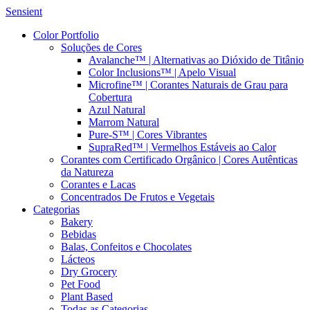
Sensient
Color Portfolio
Soluções de Cores
Avalanche™ | Alternativas ao Dióxido de Titânio
Color Inclusions™ | Apelo Visual
Microfine™ | Corantes Naturais de Grau para
Cobertura
Azul Natural
Marrom Natural
Pure-S™ | Cores Vibrantes
SupraRed™ | Vermelhos Estáveis ao Calor
Corantes com Certificado Orgânico | Cores Autênticas
da Natureza
Corantes e Lacas
Concentrados De Frutos e Vegetais
Categorias
Bakery
Bebidas
Balas, Confeitos e Chocolates
Lácteos
Dry Grocery
Pet Food
Plant Based
Todas as Categorias