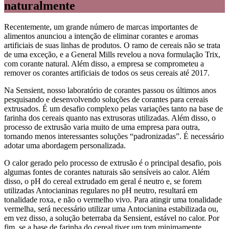
naturalmente
Recentemente, um grande número de marcas importantes de
alimentos anunciou a intenção de eliminar corantes e aromas
artificiais de suas linhas de produtos. O ramo de cereais não se trata
de uma exceção, e a General Mills revelou a nova formulação Trix,
com corante natural. Além disso, a empresa se comprometeu a
remover os corantes artificiais de todos os seus cereais até 2017.
Na Sensient, nosso laboratório de corantes passou os últimos anos
pesquisando e desenvolvendo soluções de corantes para cereais
extrusados. É um desafio complexo pelas variações tanto na base de
farinha dos cereais quanto nas extrusoras utilizadas. Além disso, o
processo de extrusão varia muito de uma empresa para outra,
tornando menos interessantes soluções “padronizadas”. É necessário
adotar uma abordagem personalizada.
O calor gerado pelo processo de extrusão é o principal desafio, pois
algumas fontes de corantes naturais são sensíveis ao calor. Além
disso, o pH do cereal extrudado em geral é neutro e, se forem
utilizadas Antocianinas regulares no pH neutro, resultará em
tonalidade roxa, e não o vermelho vivo. Para atingir uma tonalidade
vermelha, será necessário utilizar uma Antocianina estabilizada ou,
em vez disso, a solução beterraba da Sensient, estável no calor. Por
fim, se a base de farinha do cereal tiver um tom minimamente