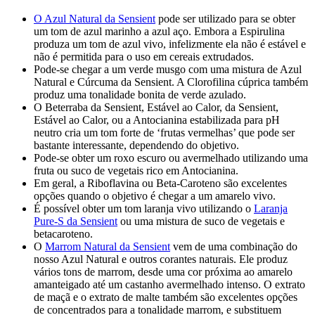
O Azul Natural da Sensient
pode ser utilizado para se obter
um tom de azul marinho a azul aço. Embora a Espirulina
produza um tom de azul vivo, infelizmente ela não é estável e
não é permitida para o uso em cereais extrudados.
Pode-se chegar a um verde musgo com uma mistura de Azul
Natural e Cúrcuma da Sensient. A Clorofilina cúprica também
produz uma tonalidade bonita de verde azulado.
O Beterraba da Sensient, Estável ao Calor, da Sensient,
Estável ao Calor, ou a Antocianina estabilizada para pH
neutro cria um tom forte de ‘frutas vermelhas’ que pode ser
bastante interessante, dependendo do objetivo.
Pode-se obter um roxo escuro ou avermelhado utilizando uma
fruta ou suco de vegetais rico em Antocianina.
Em geral, a Riboflavina ou Beta-Caroteno são excelentes
opções quando o objetivo é chegar a um amarelo vivo.
É possível obter um tom laranja vivo utilizando o
Laranja
Pure-S da Sensient
ou uma mistura de suco de vegetais e
betacaroteno.
O
Marrom Natural da Sensient
vem de uma combinação do
nosso Azul Natural e outros corantes naturais. Ele produz
vários tons de marrom, desde uma cor próxima ao amarelo
amanteigado até um castanho avermelhado intenso. O extrato
de maçã e o extrato de malte também são excelentes opções
de concentrados para a tonalidade marrom, e substituem